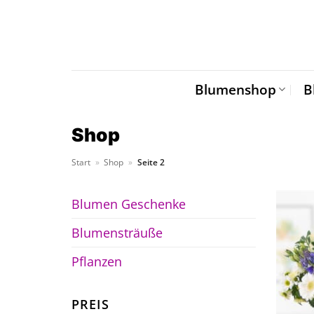
Zum
Inhalt
springen
Blumenshop
B
Shop
Start
»
Shop
»
Seite 2
Blumen Geschenke
Blumensträuße
Pflanzen
PREIS