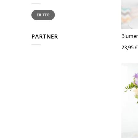
Min.
Max.
FILTER
Preis
Preis
PARTNER
Blumen
23,95
€