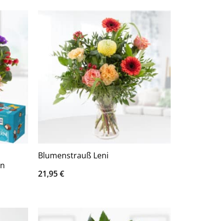
+
Blumenstrauß Leni
rn
21,95
€