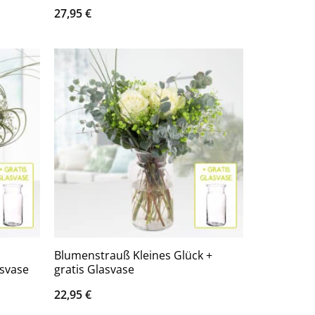
27,95
€
Blumenstrauß Kleines Glück +
asvase
gratis Glasvase
22,95
€