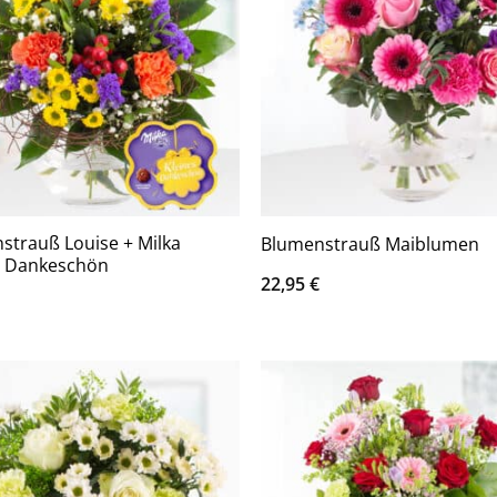
strauß Louise + Milka
Blumenstrauß Maiblumen
s Dankeschön
22,95
€