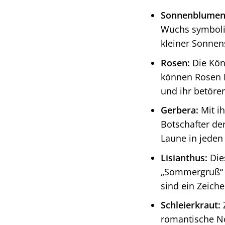
Sonnenblumen
Wuchs symboli
kleiner Sonnens
Rosen:
Die Kön
können Rosen L
und ihr betöre
Gerbera:
Mit ih
Botschafter de
Laune in jeden
Lisianthus:
Die
„Sommergruß“ 
sind ein Zeich
Schleierkraut:
Z
romantische No