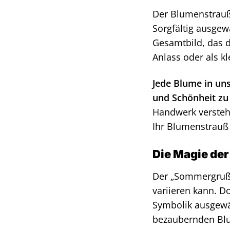
Der Blumenstrauß
Sorgfältig ausge
Gesamtbild, das d
Anlass oder als k
Jede Blume in un
und Schönheit zu
Handwerk verstehe
Ihr Blumenstrauß 
Die Magie der
Der „Sommergruß“
variieren kann. D
Symbolik ausgewäh
bezaubernden Bl