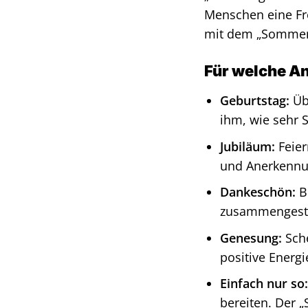
Menschen eine Fr
mit dem „Sommerg
Für welche A
Geburtstag:
Üb
ihm, wie sehr S
Jubiläum:
Feier
und Anerkennu
Dankeschön:
Be
zusammengeste
Genesung:
Sche
positive Energi
Einfach nur so:
bereiten. Der 