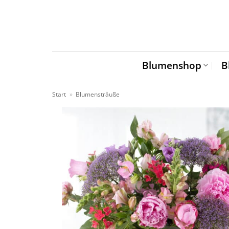
Zum
Inhalt
springen
Blumenshop
B
Start
»
Blumensträuße