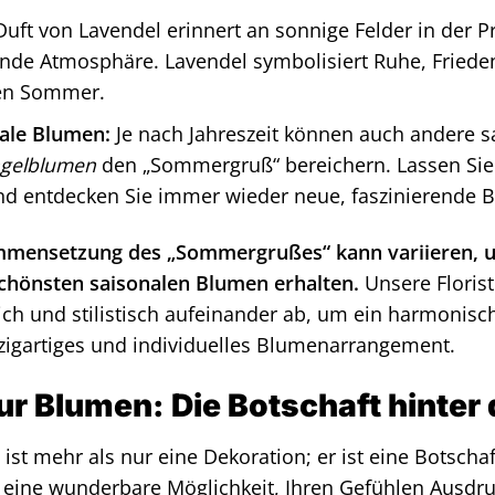
uft von Lavendel erinnert an sonnige Felder in der 
de Atmosphäre. Lavendel symbolisiert Ruhe, Frieden
den Sommer.
ale Blumen:
Je nach Jahreszeit können auch andere 
ngelblumen
den „Sommergruß“ bereichern. Lassen Sie s
d entdecken Sie immer wieder neue, faszinierende B
mensetzung des „Sommergrußes“ kann variieren, um
schönsten saisonalen Blumen erhalten.
Unsere Floris
ich und stilistisch aufeinander ab, um ein harmonisc
zigartiges und individuelles Blumenarrangement.
nur Blumen: Die Botschaft hint
ist mehr als nur eine Dekoration; er ist eine Botscha
eine wunderbare Möglichkeit, Ihren Gefühlen Ausdru