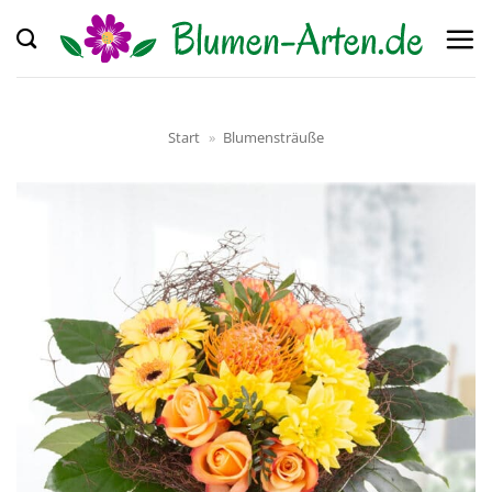
Zum
Inhalt
springen
Start
»
Blumensträuße