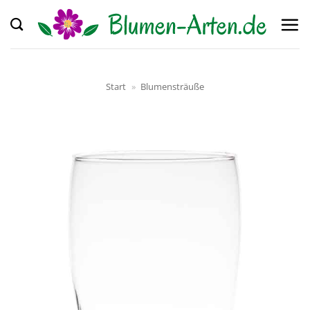
Zum
Inhalt
springen
Start
»
Blumensträuße