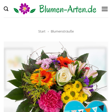
Zum
Inhalt
springen
Start
»
Blumensträuße